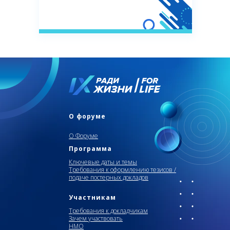
О форуме
О Форуме
Программа
Ключевые даты и темы
Требования к оформлению тезисов /
подаче постерных докладов
Участникам
Требования к докладчикам
Зачем участвовать
НМО