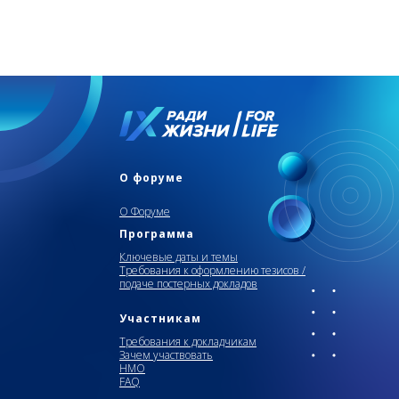
О форуме
О Форуме
Программа
Ключевые даты и темы
Требования к оформлению тезисов /
подаче постерных докладов
Участникам
Требования к докладчикам
Зачем участвовать
НМО
FAQ