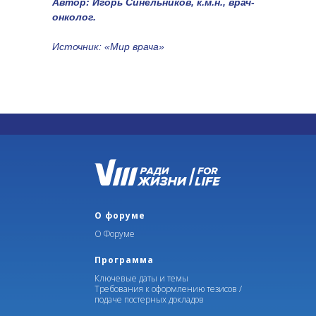
Автор: Игорь Синельников, к.м.н., врач-
онколог.
Источник: «Мир врача»
О форуме
О Форуме
Программа
Ключевые даты и темы
Требования к оформлению тезисов /
подаче постерных докладов