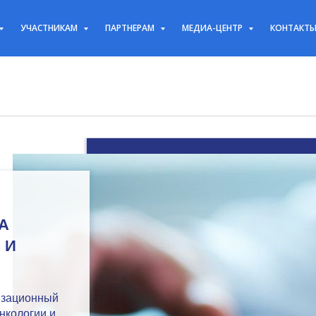
УЧАСТНИКАМ
ПАРТНЕРАМ
МЕДИА-ЦЕНТР
КОНТАКТ
А
 И
изационный
нкологии и