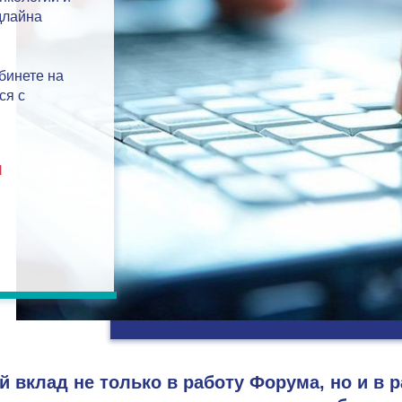
длайна
бинете на
ся с
я
й вклад не только в работу Форума, но и в 