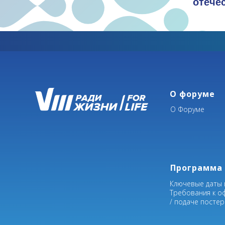
отече
О форуме
О Форуме
Программа
Ключевые даты 
Требования к о
/ подаче посте