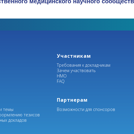
ственного медицинского научного сообществ
Участникам
Требования к докладчикам
Зачем участвовать
НМО
FAQ
Партнерам
и темы
Возможности для спонсоров
формлению тезисов
рных докладов