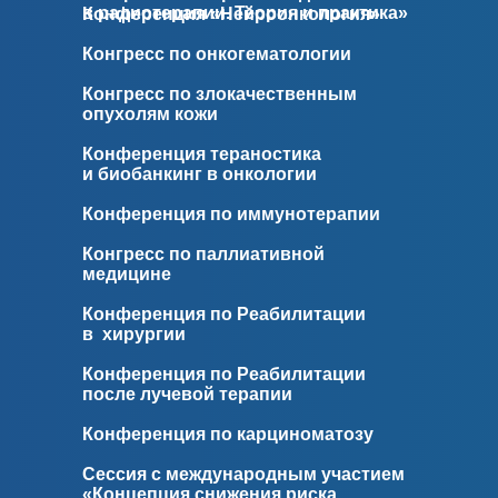
в радиотерапии. Теория и практика»
Конференция «Нейроонкология»
Конгресс по онкогематологии
Конгресс по злокачественным
опухолям кожи
Конференция тераностика
и
биобанкинг в онкологии
Конференция по иммунотерапии
Конгресс по паллиативной
медицине
Конференция по Реабилитации
в
хирургии
Конференция по Реабилитации
после лучевой терапии
Конференция по карциноматозу
Сессия с международным участием
«Концепция снижения риска