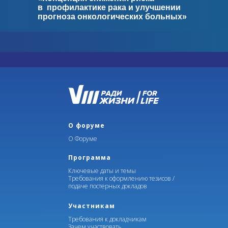
в
профилактике рака и
улучшении
прогноза онкологических больных»
II Конгресс по сестринскому делу
О форуме
О Форуме
Программа
Ключевые даты и темы
Требования к оформлению тезисов /
подаче постерных докладов
Участникам
Требования к докладчикам
Зачем участвовать