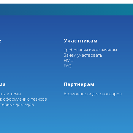
ОЛЕГ ВАЛЕНТИНОВИЧ
ПИКИН
«
Конгресс будет посвящен злокачественным опухолям
средостения. Основное внимание планируем уделить 
е
Участникам
современному направлению в хирургии злокачественн
Требования к докладчикам
Зачем участвовать
Этот подход появился в торакоабдоминальной онкохир
НМО
FAQ
направлениях хирургии, поэтому тема требует повыш
рамках большого Форума. Помимо анализа информаци
достижений будут рассмотрены чисто практические
ма
Партнерам
лечения разных категорий пациентов
».
аты и темы
Возможности для спонсоров
 к оформлению тезисов
стерных докладов
ракоабдоминальной хирургии
, это в настоящее время од
елегатов попадут проблемы альтернативных методов л