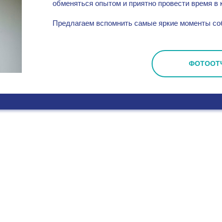
обменяться опытом и приятно провести время в 
Предлагаем вспомнить самые яркие моменты соб
ках Первого
ФОТООТ
адиологии будет
альная
ракальным
П.А. Герцена –
здрава России
 об особенностях