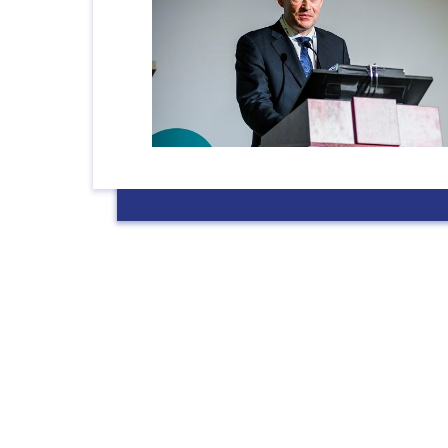
Уважаемые коллеги!
26 сентября 2018 года в Москве в рам
международного Форума онкологии и р
работать
Конгресс «Торакоабдомин
онкохирургия».
Его модератор д.м.н., заведующий то
хирургическим отделением МНИОИ им. 
филиал ФГБУ «НМИЦ радиологии» Мин
Олег Валентинович Пикин
рассказал
этого направления: