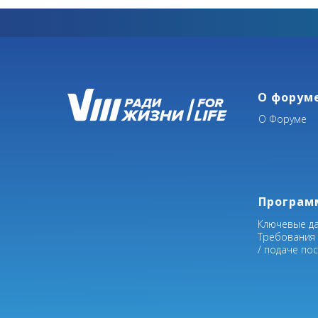
О форум
О Форуме
Програм
Ключевые д
Требования
/ подаче по
Участники рассмотрят вопросы то
направлений. Также в
поле зрения д