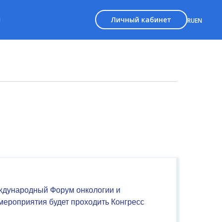
Личный кабинет
Ы
RU
EN
еждународный Форум онкологии и
 мероприятия будет проходить Конгресс