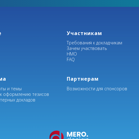
е
Участникам
Требования к докладчикам
Зачем участвовать
НМО
FAQ
ма
Партнерам
аты и темы
Возможности для спонсоров
 к оформлению тезисов
стерных докладов