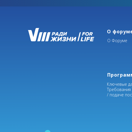
О форум
О Форуме
Програм
Ключевые д
Требования
/ подаче по