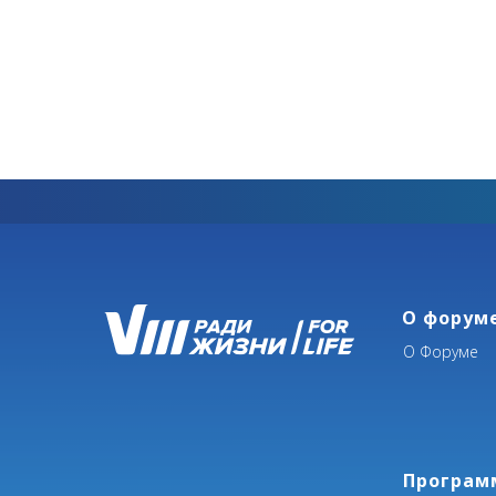
О форум
О Форуме
Програм