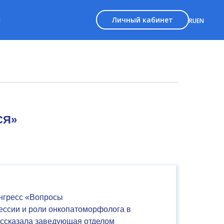
Личный кабинет
Ы
RU
EN
СЯ»
нгресс «Вопросы
ессии и роли онкопатоморфолога в
ассказала заведующая отделом