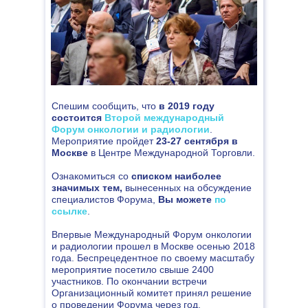
Уважаемые коллеги!
26 сентября 2018 года в Москве в
рамках Первого международного
Форума онкологии и радиологии
будет работать
Конгресс
«Торакоабдоминальная
онкохирургия».
Спешим сообщить, что
в 2019 году
состоится
Второй международный
Его модератор д.м.н., заведующий
Форум онкологии и радиологии
.
Мероприятие пройдет
23-27 сентября в
торакальным хирургическим
Москве
в Центре Международной Торговли.
отделением МНИОИ им. П.А.
Герцена – филиал ФГБУ «НМИЦ
Ознакомиться со
списком наиболее
радиологии» Минздрава России
значимых тем,
вынесенных на обсуждение
Олег Валентинович Пикин
специалистов Форума,
Вы можете
по
рассказал об особенностях этого
ссылке
.
направления:
Впервые Международный Форум онкологии
и радиологии прошел в Москве осенью 2018
года. Беспрецедентное по своему масштабу
мероприятие посетило свыше 2400
участников. По окончании встречи
Организационный комитет принял решение
о проведении Форума через год.