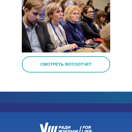
ОЛЕГ ВАЛЕНТИНОВИЧ
ПИКИН
«
Конгресс будет посвящен
злокачественным опухолям желудка,
СМОТРЕТЬ ФОТООТЧЕТ
пищевода, легкого и средостения.
Основное внимание планируем уделить
малоинвазивной хирургии, современному
направлению в хирургии злокачественных
новообразований.
Этот подход появился в
торакоабдоминальной онкохирургии
позже, чем в других направлениях
хирургии, поэтому тема требует
повышенного внимания и обсуждения в