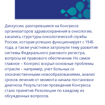
Среди уже утвержденных выступлений
Конгресса такие темы, как
«Перспективные направления ФД и ФДТ
в клинической онкологии», «Патогенез
развития опухолей и детальная оценка
Дискуссии, разгоревшиеся на Конгрессе
клеточных ответов на фотодинамическое
организаторов здравоохранения в онкологии,
воздействие», «Новые неинвазивные
касались структуры онкологической службы
инструментальные подходы к
России, которая успешно функционирует с 1945
прогностической оценке состояния
опухолевой ткани», «Голографическая
года, а также участники затронули тему развития
микроскопия в изучении
системы Федерального ракового регистра,
фотоиндуцированного апоптоза в
вопросы её правового обеспечения. Но самое
культурах клеток солидных опухолей»,
главное – Конгресс вскрыл основные проблемы
«Инфракрасная флуоресценция
отрасли – например, учет больных со
микроциркуляции в экспериментальных и
злокачественными новообразованиями, анализ
клинических условиях», «Механизмы
сроков лечения от момента начала постановки
нарушения микроциркуляции при
диагноза. Результатом проведения Конгресса
фотодинамической терапии»,
стало принятие Резолюции по каждому из
«Взаимодействие катионных
обсужденных вопросов.
фотосенсибилизаторов с биопленками
патогенных бактерий» и многое другое.