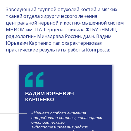
хирургической онкологии.
Заведующий группой опухолей костей и мягких
тканей отдела хирургического лечения
Будем рады видеть Вас в числе
центральной нервной и костно-мышечной систем
участников Конгресса!
МНИОИ им. П.А. Герцена - филиал ФГБУ «НМИЦ
радиологии» Минздрава России, д.м.н. Вадим
Юрьевич Карпенко так охарактеризовал
ПОДРОБНЕЕ
практические результаты работы Конгресса:
ВАДИМ ЮРЬЕВИЧ
КАРПЕНКО
«
Нашего особого внимания
потребовали вопросы, касающиеся
онкологического
эндопротезирования редких