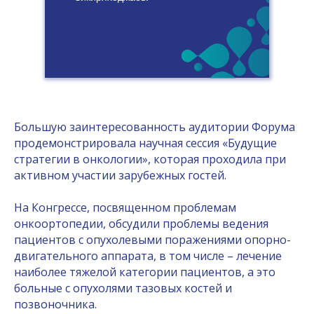
рамках большого Форума. Помимо
анализа информации и предоставления
новых научных достижений будут
рассмотрены чисто практические
вопросы, касающиеся тактики лечения
разных категорий пациентов
».
Большую заинтересованность аудитории Форума
Участники рассмотрят вопросы
продемонстрировала научная сессия «Будущие
торакоабдоминальной хирургии
, это в
стратегии в онкологии», которая проходила при
настоящее время одно из самых активно
активном участии зарубежных гостей.
развивающихся направлений. Также в
поле зрения делегатов попадут
На Конгрессе, посвященном проблемам
проблемы альтернативных методов
онкоортопедии, обсудили проблемы ведения
лечения
, в частности, прицельной лучевой
пациентов с опухолевыми поражениями опорно-
терапии при опухолях легких (кибернож). В
двигательного аппарата, в том числе
–
лечение
программе Конгресса заявлены факторы
наиболее тяжелой категории пациентов, а это
прогнозов, предоперационной оценки
больные с опухолями тазовых костей и
пациентов и вообще весь комплекс
вопросов, наиболее интересных для
позвоночника.