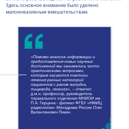
секционных заседаний. На них обсудят
Здесь основное внимание было уделено
вопросы, касающиеся механизмов
малоинвазивным вмешательствам.
реализации фотодинамического
эффекта, экспериментальных
исследований новых
фотосенсибилизаторов, оценки
эффективности применения методов
при различных заболеваниях.
В поле зрения участников также попадут
«
Помимо анализа информации и
проблемы, связанные с применением
предоставления новых научных
достижений мы занимались чисто
клинических методов в различных
практическими вопросами,
областях медицины – дерматологии,
которые касаются тактики
косметологии, онкодерматологии,
лечения разных категорий
пациентов с раком желудка,
торакальной хирургии, онкологии,
пищевода, легкого
»,
–
отметил
урологии, эндоскопии и ряда других.
д.м.н, профессор, руководитель
Таким образом, Конгресс будет носить
торакального отделения МНИОИ им.
П.А. Герцена - филиал ФГБУ «НМИЦ
ярко выраженный междисциплинарный
радиологии» Минздрава России Олег
характер.
Валентинович Пикин.