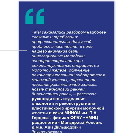
«
Мы занимались разбором наиболее
ОЛЕГ ВАЛЕНТИНОВИЧ
сложных и требующих
ПИКИН
профессиональных дискуссий
проблем, в частности, в поле
нашего внимания были
«
Конгресс будет посвящен
инновационные методики
эндопротезирования при
злокачественным опухолям желудка,
реконструктивных операциях на
пищевода, легкого и средостения.
молочной железе, облучение
Основное внимание планируем уделить
реконструированной эндопротезом
молочной железы, таргентная
малоинвазивной хирургии, современному
терапия рака молочной железы,
направлению в хирургии злокачественных
новые технологии ранней
новообразований.
диагностики рака
»,
–
рассказал
руководитель отделения
онкологии и реконструктивно-
Этот подход появился в
пластической хирургии молочной
торакоабдоминальной онкохирургии
железы и кожи МНИОИ им. П.А.
Герцена - филиал ФГБУ «НМИЦ
позже, чем в других направлениях
радиологии» Минздрава России,
хирургии, поэтому тема требует
д.м.н.
Азиз Дильшодович
повышенного внимания и обсуждения в
Зикиряходжаев.