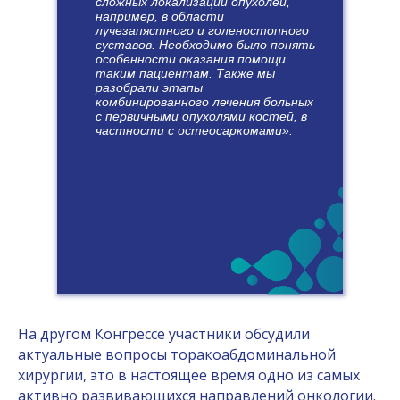
сложных локализаций опухолей,
например, в области
лучезапястного и голеностопного
суставов. Необходимо было понять
особенности оказания помощи
таким пациентам. Также мы
разобрали этапы
комбинированного лечения больных
с первичными опухолями костей, в
частности с остеосаркомами
».
На другом Конгрессе участники обсудили
В Программе Конгресса
актуальные вопросы торакоабдоминальной
хирургии, это в настоящее время одно из самых
Программе Конгресса –порядка 8
активно развивающихся направлений онкологии.