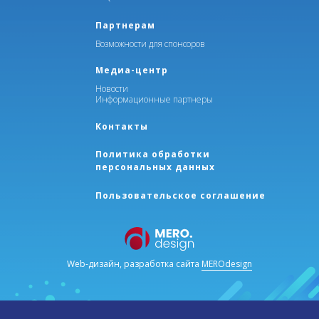
хирургической онкологии.
Партнерам
Возможности для спонсоров
Будем рады видеть Вас в числе
участников Конгресса!
Медиа-центр
Новости
Информационные партнеры
ПОДРОБНЕЕ
Контакты
Политика обработки
персональных данных
Пользовательское соглашение
Web-дизайн, разработка сайта
MEROdesign