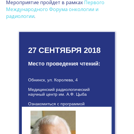
Мероприятие пройдет в рамках
Первого
Уважаемые коллеги!
Международного Форума онкологии и
радиологии
.
26 сентября 2018 года в Москве в
рамках Первого международного
Форума онкологии и радиологии
будет работать
Конгресс
«Торакоабдоминальная
онкохирургия».
27 СЕНТЯБРЯ 2018
Его модератор д.м.н., заведующий
торакальным хирургическим
Место проведения чтений:
отделением МНИОИ им. П.А.
Герцена – филиал ФГБУ «НМИЦ
радиологии» Минздрава России
Обнинск, ул. Королева, 4
Олег Валентинович Пикин
Медицинский радиологический
рассказал об особенностях этого
научный центр им. А.Ф. Цыба
направления:
Ознакомиться с программой
мероприятия Вы можете
по ссылке
.