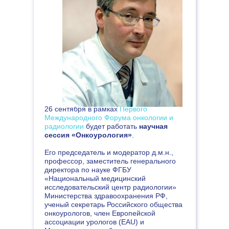
Уважаемые коллеги!
26 сентября 2018 года в Москве в
рамках Первого международного
Форума онкологии и радиологии
будет работать
Конгресс
«Торакоабдоминальная
онкохирургия».
Его модератор д.м.н., заведующий
торакальным хирургическим
26 сентября в рамках
Первого
отделением МНИОИ им. П.А.
Международного Форума онкологии и
Герцена – филиал ФГБУ «НМИЦ
радиологии
будет работать
научная
радиологии» Минздрава России
сессия «Онкоурология»
.
Олег Валентинович Пикин
Его председатель и модератор д.м.н.,
рассказал об особенностях этого
профессор, заместитель генерального
направления:
директора по науке ФГБУ
«Национальный медицинский
исследовательский центр радиологии»
Министерства здравоохранения РФ,
ученый секретарь Российского общества
онкоурологов, член Европейской
ассоциации урологов (EAU) и