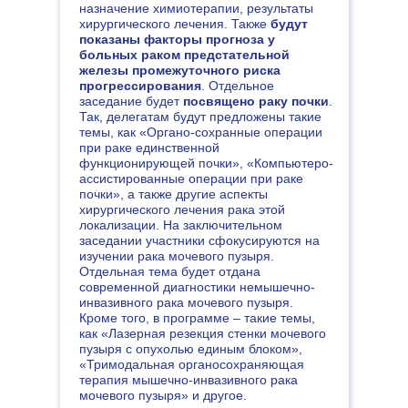
назначение химиотерапии, результаты
хирургического лечения. Также
будут
показаны факторы прогноза у
больных раком предстательной
железы промежуточного риска
прогрессирования
. Отдельное
заседание будет
посвящено раку почки
.
ОЛЕГ ВАЛЕНТИНОВИЧ
Так, делегатам будут предложены такие
ПИКИН
темы, как «Органо-сохранные операции
при раке единственной
функционирующей почки», «Компьютеро-
«
Конгресс будет посвящен
ассистированные операции при раке
злокачественным опухолям желудка,
почки», а также другие аспекты
пищевода, легкого и средостения.
хирургического лечения рака этой
локализации. На заключительном
Основное внимание планируем уделить
заседании участники сфокусируются на
малоинвазивной хирургии, современному
изучении рака мочевого пузыря.
направлению в хирургии злокачественных
Отдельная тема будет отдана
новообразований.
современной диагностики немышечно-
инвазивного рака мочевого пузыря.
Кроме того, в программе – такие темы,
Этот подход появился в
как «Лазерная резекция стенки мочевого
торакоабдоминальной онкохирургии
пузыря с опухолью единым блоком»,
позже, чем в других направлениях
«Тримодальная органосохраняющая
терапия мышечно-инвазивного рака
хирургии, поэтому тема требует
мочевого пузыря» и другое.
повышенного внимания и обсуждения в