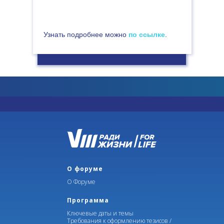
рамках большого Форума. Помимо
анализа информации и предоставления
новых научных достижений будут
Узнать подробнее можно
по ссылке
.
рассмотрены чисто практические
вопросы, касающиеся тактики лечения
разных категорий пациентов
».
Участники рассмотрят вопросы
торакоабдоминальной хирургии
, это в
настоящее время одно из самых активно
развивающихся направлений. Также в
поле зрения делегатов попадут
проблемы альтернативных методов
лечения
, в частности, прицельной лучевой
О форуме
терапии при опухолях легких (кибернож). В
О Форуме
программе Конгресса заявлены факторы
прогнозов, предоперационной оценки
Программа
пациентов и вообще весь комплекс
Ключевые даты и темы
вопросов, наиболее интересных для
Требования к оформлению тезисов /