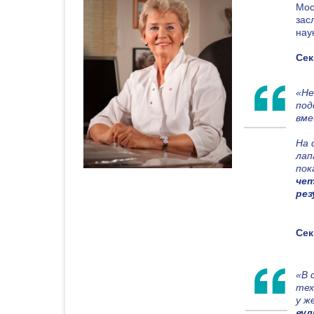
Мос
зас
нау
Уважаемые коллеги!
Сек
26 сентября 2018 года в Москве в рам
международного Форума онкологии и р
«Не
под
работать
Конгресс «Торакоабдомин
вме
онкохирургия».
На 
лап
Его модератор д.м.н., заведующий то
пок
хирургическим отделением МНИОИ им. 
чет
филиал ФГБУ «НМИЦ радиологии» Мин
рез
Олег Валентинович Пикин
рассказал
этого направления:
Сек
«В 
тех
у ж
вул