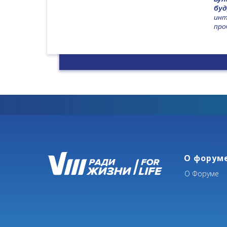
буд
инт
про
О форум
О Форуме
Участники рассмотрят вопросы то
направлений. Также в
поле зрения д