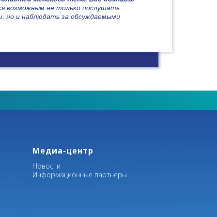
тся возможным не только послушать
и, но и наблюдать за обсуждаемыми
 желудка, пищевода, легкого и
малоинвазивной хирургии,
ых новообразований.
ургии позже, чем в других
енного внимания и обсуждения в
и и предоставления новых научных
 вопросы, касающиеся тактики
Медиа-центр
Новости
Информационные партнеры
но из самых активно развивающихся
ечения
, в частности, прицельной