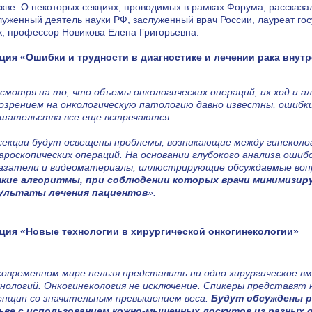
кве. О некоторых секциях, проводимых в рамках Форума, рассказа
луженный деятель науки РФ, заслуженный врач России, лауреат го
к, профессор Новикова Елена Григорьевна.
ция «Ошибки и трудности в диагностике и лечении рака внут
ках Первого
адиологии будет
смотря на то, что объемы онкологических операций, их ход и 
озрением на онкологическую патологию давно известны, ошибки
альная
шательства все еще встречаются.
секции будут освещены проблемы, возникающие между гинеколог
ароскопических операций. На основании глубокого анализа ошиб
ракальным
азатели и видеоматериалы, иллюстрирующие обсуждаемые воп
П.А. Герцена –
кие алгоритмы, при соблюдении которых врачи минимизир
здрава России
ультаты лечения пациентов
».
 об особенностях
ция «Новые технологии в хирургической онкогинекологии»
современном мире нельзя представить ни одно хирургическое в
нологий. Онкогинекология не исключение. Спикеры представят 
енщин со значительным превышением веса.
Будут обсуждены р
ьве с использованием кожно-мышечных лоскутов из разных 