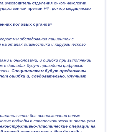
ла руководитель отделения онкогинекологии,
сударственной премии РФ, доктор медицинских
ренних половых органов»
алгоритмы обследования пациенток с
 на этапах диагностики и хирургического
ами и онкологами, и ошибки при выполнении
ок в докладах будут приведены цифровые
росы.
Специалистам будут предложены
уют ошибки и, следовательно, улучшат
мешательство без использования новых
новые подходы к лапароскопическим операциям
еконструктивно-пластические операции на
областей женского тела. Все доклады