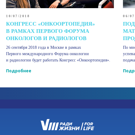
10/07/2018
06/07
КОНГРЕСС «ОНКООРТОПЕДИЯ»
ПОД
В РАМКАХ ПЕРВОГО ФОРУМА
МАТ
ОНКОЛОГОВ И РАДИОЛОГОВ
ПРО
26 сентября 2018 года в Москве в рамках
По мн
Первого международного Форума онкологии
успев
и радиологии будет работать Конгресс «Онкоортопедия».
подача
Подробнее
Подр