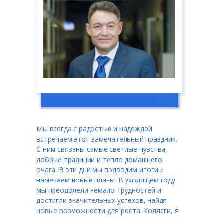
Мы всегда с радостью и надеждой
встречаем этот замечательный праздник.
С ним связаны самые светлые чувства,
добрые традиции и тепло домашнего
очага. В эти дни мы подводим итоги и
намечаем новые планы. В уходящем году
мы преодолели немало трудностей и
достигли значительных успехов, найдя
новые возможности для роста. Коллеги, я