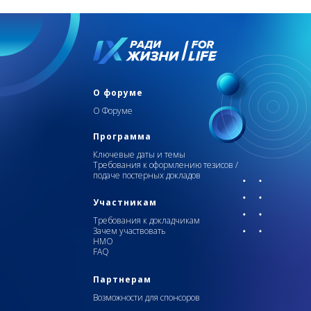
О форуме
О Форуме
Программа
Ключевые даты и темы
Требования к оформлению тезисов /
подаче постерных докладов
Участникам
Требования к докладчикам
Зачем участвовать
НМО
FAQ
Партнерам
Возможности для спонсоров