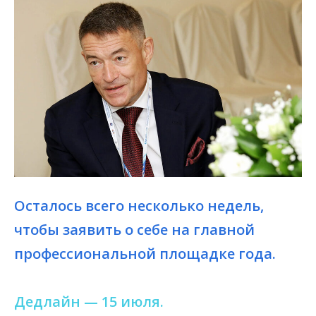
Уважаемые коллеги!
15–19 сентября 2025 года в Москве
всё профессиональное сообщество
соберется вместе, чтобы сделать
еще один шаг в борьбе с раком.
Осталось всего несколько недель,
чтобы заявить о себе на главной
Регистрация
профессиональной площадке года.
Дедлайн — 15 июля.