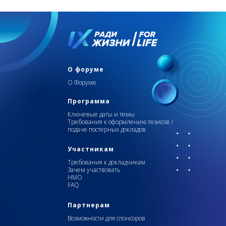
О форуме
О Форуме
Программа
Ключевые даты и темы
Требования к оформлению тезисов /
подаче постерных докладов
Участникам
Требования к докладчикам
Зачем участвовать
НМО
FAQ
Партнерам
Возможности для спонсоров