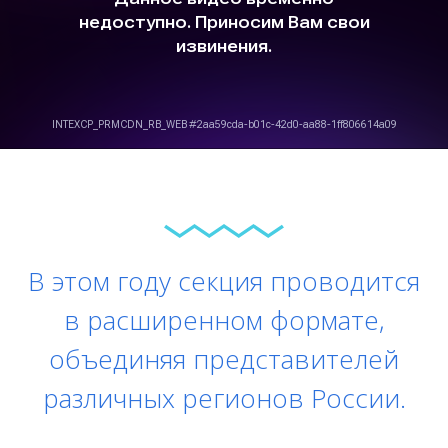
В этом году секция проводится
в расширенном формате,
объединяя представителей
различных регионов России.