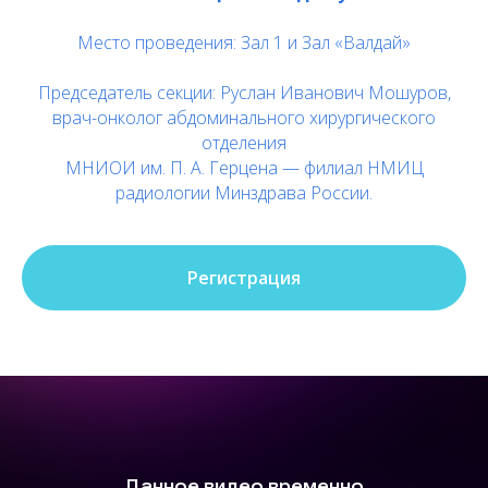
Место проведения: Зал 1 и Зал «Валдай»
Уважаемые коллеги!
Председатель секции: Руслан Иванович Мошуров,
врач-онколог абдоминального хирургического
15–19 сентября 2025 года в Москве
отделения
всё профессиональное сообщество
соберется вместе, чтобы сделать
МНИОИ им. П. А. Герцена — филиал НМИЦ
еще один шаг в борьбе с раком.
радиологии Минздрава России.
Регистрация
Регистрация