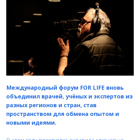
Уважаемые коллеги!
15–19 сентября 2025 года в Москве
всё профессиональное сообщество
соберется вместе, чтобы сделать
еще один шаг в борьбе с раком.
Международный форум FOR LIFE вновь
объединил врачей, учёных и экспертов из
Регистрация
разных регионов и стран, став
пространством для обмена опытом и
новыми идеями.