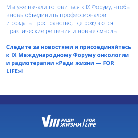
Мы уже начали готовиться к IX Форуму, чтобы
вновь объединить профессионалов
и создать пространство, где рождаются
практические решения и новые смыслы.
Следите за новостями и присоединяйтесь
к IX Международному Форуму онкологии
и радиотерапии «Ради жизни — FOR
LIFE»!