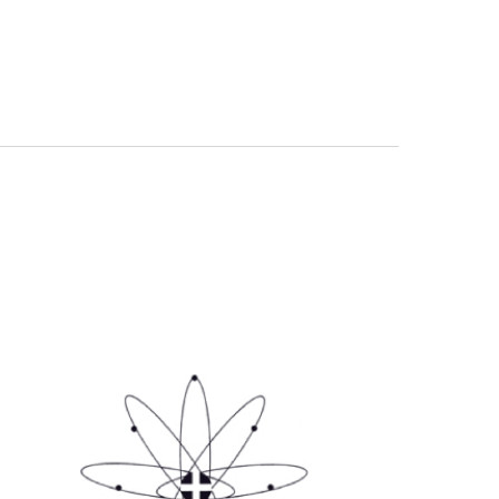
комбинированное химиолучевое
адионуклидная терапия
ая терапия
иагностика
 радиология
радиохимия
иология
иена и лучевая безопасность
нкологии
логической и онкорадиологической
хирургия в онкологии