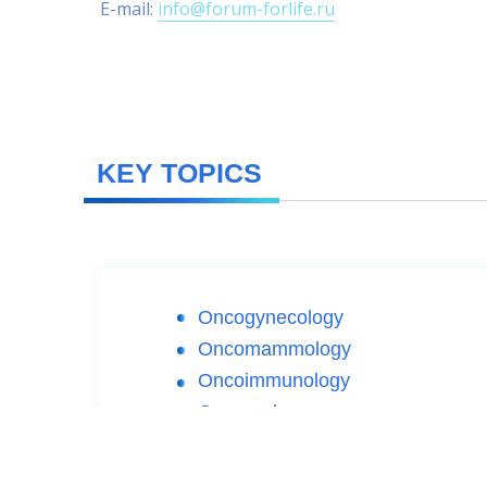
E-mail:
info@forum-forlife.ru
KEY TOPICS
Oncogynecology
Oncomammology
Oncoimmunology
Oncourology
Oncoproctology
Опухоли костей и мягких ткане