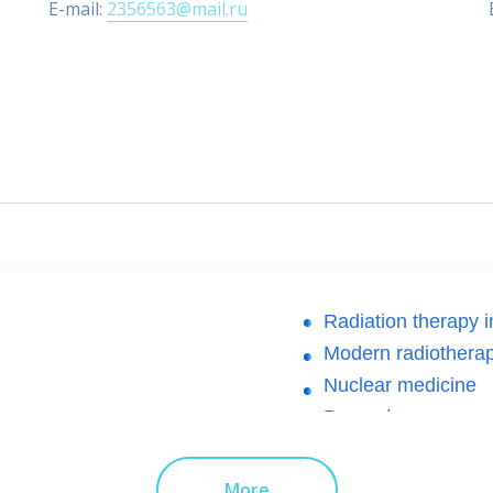
E-mail:
2356563@mail.ru
Radiation therapy 
Modern radiothera
Nuclear medicine
Радиофармпрепара
онкологических з
й
Медицинская виз
More