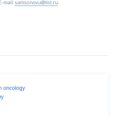
E-mail:
samsonovu@list.ru
in oncology
py
ты в диагностике и терапии
аболеваний
уализация