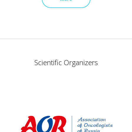
Химиотерапия и 
лечение
Брахитерапия и р
Протонная и ионн
ации
Ультразвуковая д
мация
Интервенционная
Радиобиология, 
Scientific Organizers
помощи
Торакальная рад
Радиационная гиг
ской практике
Фотодинамика в о
ологических
Организация онко
службы
нкологии
Эндоваскулярная 